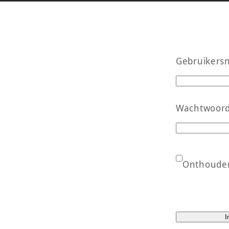
Gebruikers
Wachtwoor
Onthoude
I