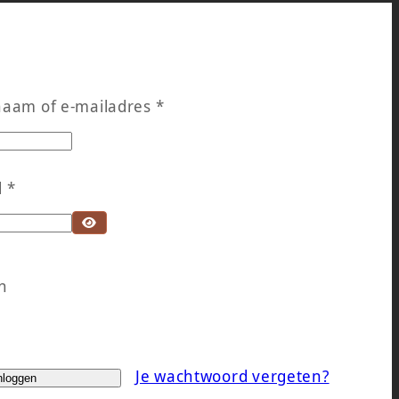
Vereist
naam of e-mailadres
*
Vereist
d
*
n
Je wachtwoord vergeten?
nloggen