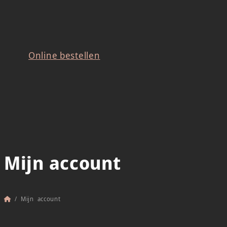
Online bestellen
Mijn account
Home
/
Mijn account