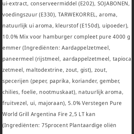
ui-extract, conserveermiddel (E202), SOJABONEN,
voedingszuur (E330), TARWEKORREL, aroma,
natuurlijk ui aroma, kleurstof (E150d), uipoeder),
10.0% Mix voor hamburger compleet pure 4000 g
emmer (Ingrediënten: Aardappelzetmeel,
paneermeel (rijstmeel, aardappelzetmeel, tapioca
zetmeel, maltodextrine, zout, gist), zout,
specerijen (peper, paprika, koriander, gember,
chilies, foelie, nootmuskaat), natuurlijk aroma,
fruitvezel, ui, majoraan), 5.0% Verstegen Pure
World Grill Argentina Fire 2,5 LT kan
(Ingrediënten: 75procent Plantaardige oliën