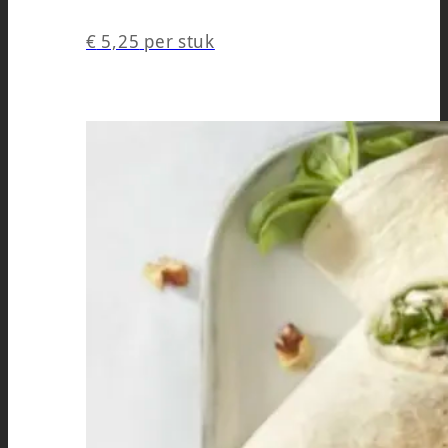
€
5,25
per stuk