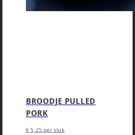
BROODJE PULLED
PORK
€
5,25
per stuk