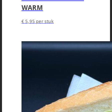
WARM
€
5,95
per stuk