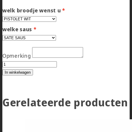
welk broodje wenst u
welke saus
Opmerking
BROODJE WARM VLEES aantal
In winkelwagen
Gerelateerde producten