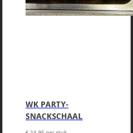
WK PARTY-
SNACKSCHAAL
€
24,95
per stuk