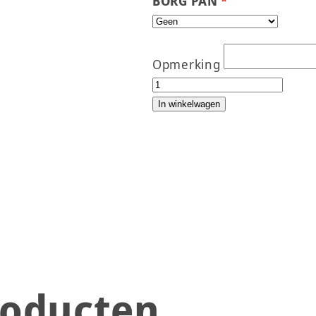
BORG PAN
Opmerking
BAMI NASI PAN KLEIN aant
In winkelwagen
roducten