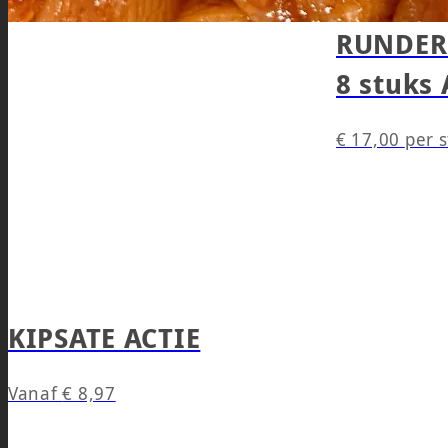
RUNDER
8 stuks 
€
17,00
per 
KIPSATE ACTIE
Vanaf
€
8,97