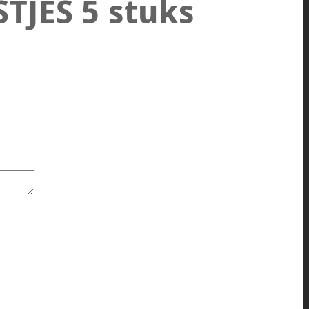
JES 5 stuks
IE aantal