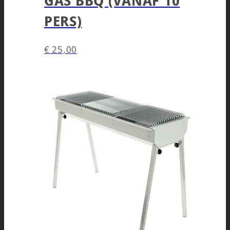
GAS BBQ (VANAF 10
PERS)
€
25,00