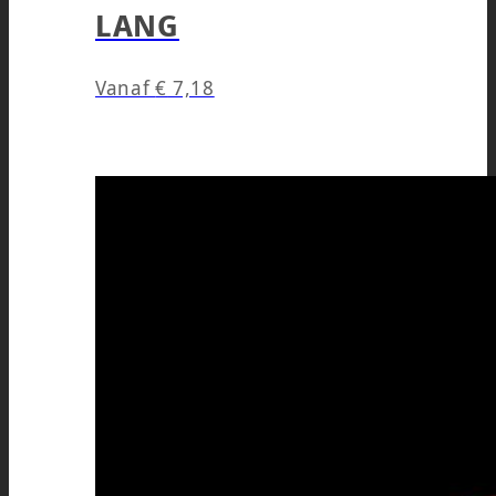
LANG
Vanaf
€
7,18