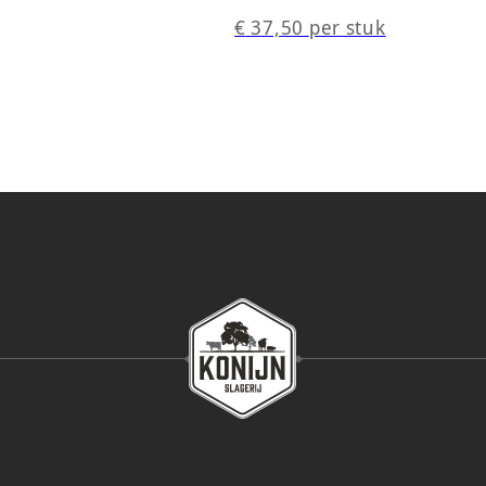
€
37,50
per stuk