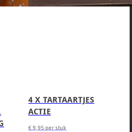
4 X TARTAARTJES
L
ACTIE
G
€
9,95
per stuk