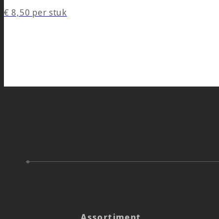
€
8,50
per stuk
Assortiment