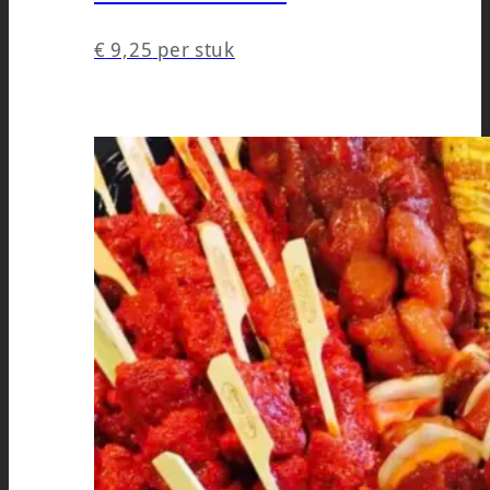
€
9,25
per stuk