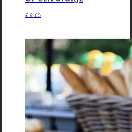
€
9,65