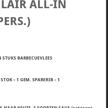
LAIR ALL-IN
PERS.)
 4 STUKS BARBECUEVLEES
 STOK – 1 GEM. SPARERIB – 1
 NAAR KEUZE, 3 SOORTEN SAUS (satesaus,