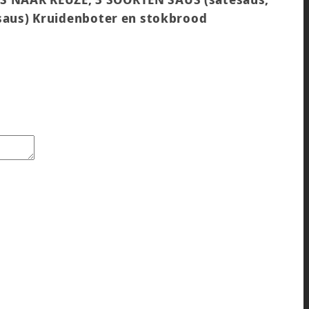
isaus) Kruidenboter en stokbrood
AF 5 PERS.) aantal